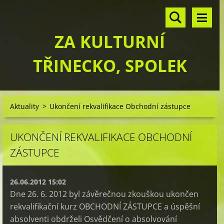
ZA KULTURNÍ
TŘINECKO, SPOLEK
Aktuality
>
Ukončení rekvalifikace Obchodní zástupce
UKONČENÍ REKVALIFIKACE OBCHODNÍ
ZÁSTUPCE
26.06.2012 15:02
Dne 26. 6. 2012 byl závěrečnou zkouškou ukončen
rekvalifikační kurz OBCHODNÍ ZÁSTUPCE a úspěšní
absolventi obdrželi Osvědčení o absolvování