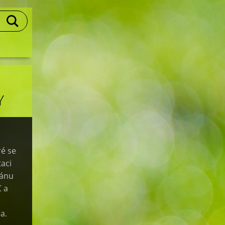
Y
ré se
taci
lánu
C a
a.