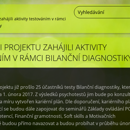
zahájili aktivity testováním v rámci
y
 PROJEKTU ZAHÁJILI AKTIVITY
ÍM V RÁMCI BILANČNÍ DIAGNOSTIK
rojektu již prošlo 25 účastníků testy Bilanční diagnostiky, kte
 a 1. února 2017. Z výsledků psychotestů jim bude po konzul
 míru vytvořen kariérní plán. Dle doporučení, kariérního p
cí se budou dále zapojovat do seminářů Základy ovládání P
tencí, Finanční gramotnosti, Soft skills a Motivačních
é budou přímo navazovat a budou probíhat v průběhu únor