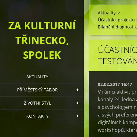
Aktuality
>
Účastníci projektu 
ZA KULTURNÍ
Bilanční diagnostik
TŘINECKO,
ÚČASTNÍCI
SPOLEK
TESTOVÁN
AKTUALITY
02.02.2017 16:47
PŘÍMĚSTSKÝ TÁBOR
V rámci aktivit p
konaly 24. ledna
ŽIVOTNÍ STYL
s psychologem na
a svých preferen
KONTAKTY
digitálních kompe
workshopů, kter