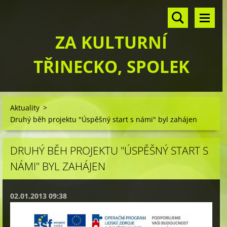
ZA KULTURNÍ
TŘINECKO, SPOLEK
Aktuality
>
Druhý běh projektu "Úspěšný start s námi" byl zahájen
DRUHÝ BĚH PROJEKTU "ÚSPĚŠNÝ START S
NÁMI" BYL ZAHÁJEN
02.01.2013 09:38