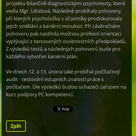
projektu bilančně-diagnostickými psychotesty, které
vedla Mgr. Létalová. Následně probíhaly pohovory,
při kterých psycholožka s účastníky prodiskutovala
jejich vzdělání a kariérní minulost. Při závěrečném
pohovoru pak nastínila možnou profesní orientaci
vyplývající z testovaných osobnostních předpokladů.
Z výsledků testů a následných pohovorů bude pro
káždého vytvořen kariérní plán.
Ve dnech 12. a 13. února také probíhal počítačový
audit - testování vstupních znalostí práce s
počítačem. Dle výsledků budou uchazeči zařazeni na
kurz podpory PC kompetencí.
Zpět